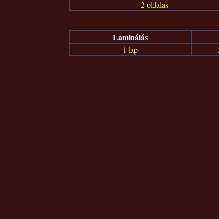
2 oldalas
Laminálás
1 lap