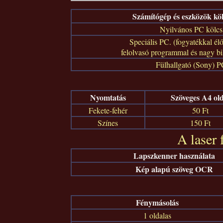
Számítógép és eszközök kö
Nyilvános PC kölcs
Speciális PC. (fogyatékkal él
felolvasó programmal és nagy bil
Fülhallgató (Sony) P
Nyomtatás
Szöveges A4 old
Fekete-fehér
50 Ft
Színes
150 Ft
A laser 
Lapszkenner használata
Kép alapú szöveg OCR
Fénymásolás
1 oldalas