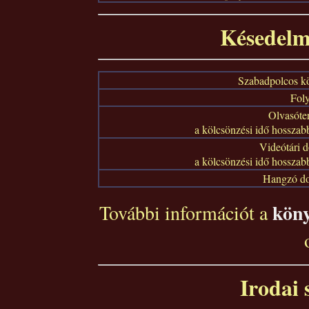
Késedelm
Szabadpolcos k
Foly
Olvasóte
a kölcsönzési idő hosszab
Videótári
a kölcsönzési idő hosszab
Hangzó d
köny
További információt a
Irodai 