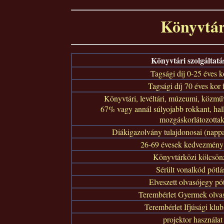
Könyvtári
Könyvtári szolgáltat
Tagsági díj 0-25 éves k
Tagsági díj 70 éves kor f
Könyvtári, levéltári, múzeumi, közmű
67% vagy annál súlyojabb rokkant, hallá
mozgáskorlátozottak
Diákigazolvány tulajdonosai (nappal
26-69 évesek kedvezmény
Könyvtárközi kölcsön
Sérült vonalkód pótlá
Elveszett olvasójegy pó
Terembérlet Gyermek olva
Terembérlet Ifjúsági klu
projektor használat